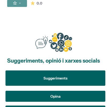
La mitjana de les valoracions és de 0 estr
-
0.0
Suggeriments, opinió i xarxes socials
Suggeriments
Opina