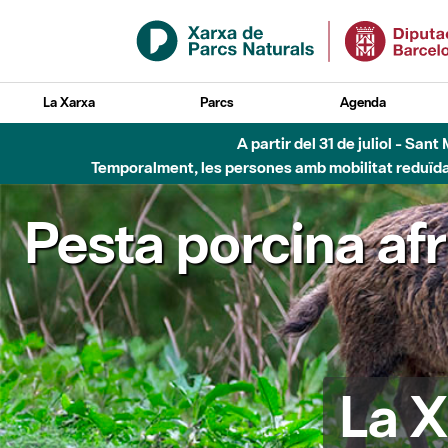
Salta al contingut principal
La Xarxa
Parcs
Agenda
A partir del 31 de juliol - Sa
Temporalment, les persones amb mobilitat reduïda n
Pesta porcina af
La X