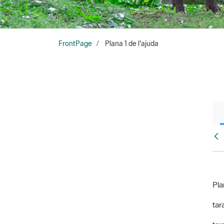
FrontPage
Plana 1 de l'ajuda
Fr
Pla
tara