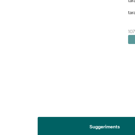
tar
tar
107
Suggeriments