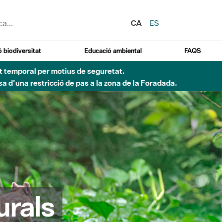
CA
ES
 biodiversitat
Educació ambiental
FAQS
ent temporal per motius de seguretat.
a d'una restricció de pas a la zona de la Foradada.
urals