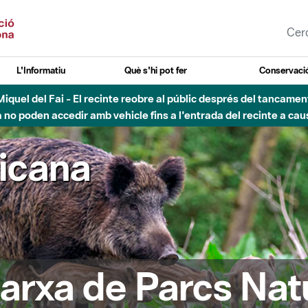
L'Informatiu
Què s'hi pot fer
Conservació
nt Miquel del Fai - El recinte reobre al públic després del tancam
o poden accedir amb vehicle fins a l'entrada del recinte a caus
ricana
arxa de Parcs Nat