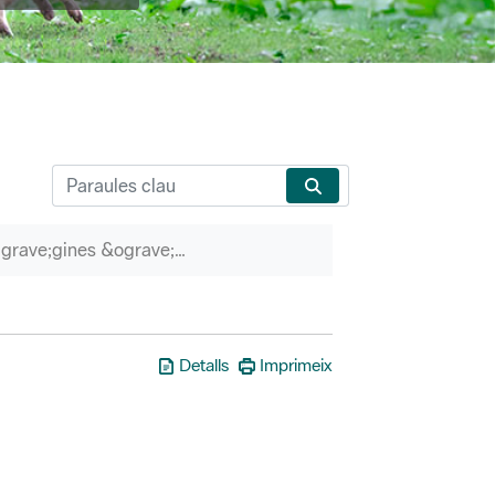
P&agrave;gines &ograve;rfenes
Detalls
Imprimeix