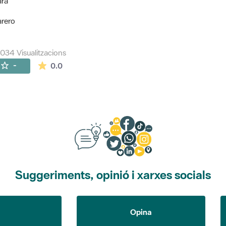
ara
arero
034 Visualitzacions
La mitjana de les valoracions és de 0 estrelles de
-
0.0
Suggeriments, opinió i xarxes socials
Opina