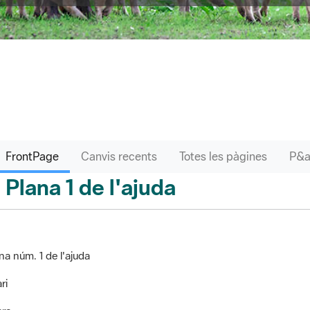
FrontPage
Canvis recents
Totes les pàgines
Plana 1 de l'ajuda
ontPage
na núm. 1 de l'ajuda
ri