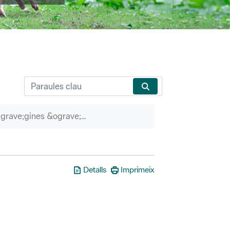
P&agrave;gines &ograve;rfenes
Detalls
Imprimeix