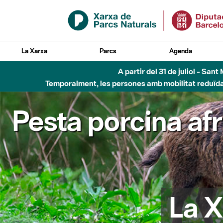
Salta al contingut principal
La Xarxa
Parcs
Agenda
A partir del 31 de juliol - Sa
Temporalment, les persones amb mobilitat reduïda n
Pesta porcina af
La X