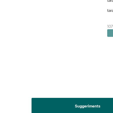
tar
tar
107
Suggeriments