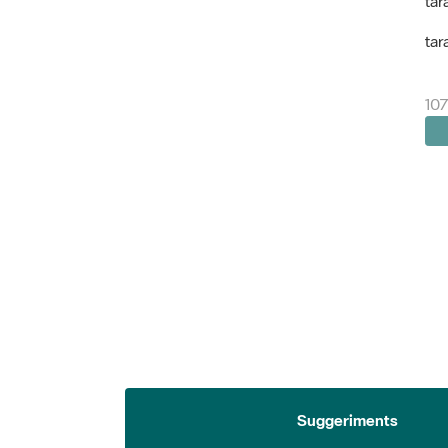
tar
tar
107
Suggeriments