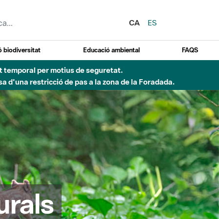
CA
ES
 biodiversitat
Educació ambiental
FAQS
ent temporal per motius de seguretat.
a d'una restricció de pas a la zona de la Foradada.
urals