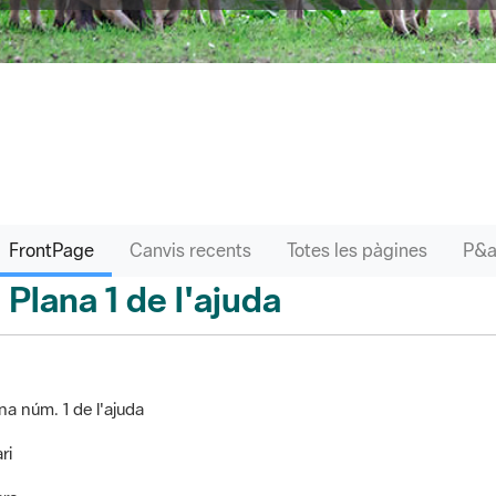
FrontPage
Canvis recents
Totes les pàgines
Plana 1 de l'ajuda
ontPage
na núm. 1 de l'ajuda
ri