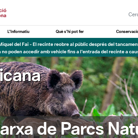
L'Informatiu
Què s'hi pot fer
Conservació
nt Miquel del Fai - El recinte reobre al públic després del tancam
o poden accedir amb vehicle fins a l'entrada del recinte a caus
ricana
arxa de Parcs Nat