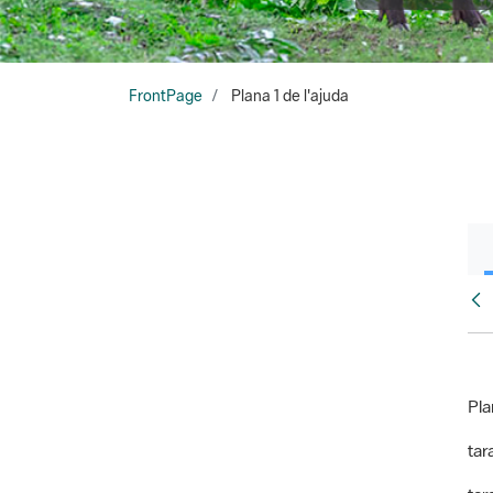
FrontPage
Plana 1 de l'ajuda
Fr
Pla
tara