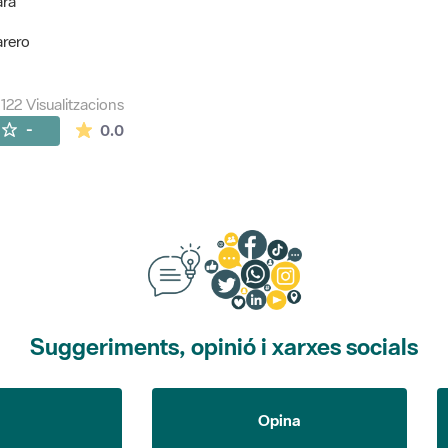
ara
arero
122 Visualitzacions
La mitjana de les valoracions és de 0 estrelles de
-
0.0
Suggeriments, opinió i xarxes socials
Opina