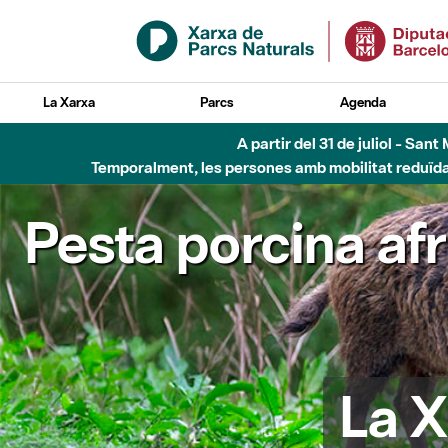
Salta al contingut principal
La Xarxa
Parcs
Agenda
A partir del 31 de juliol - Sa
Temporalment, les persones amb mobilitat reduïda n
Pesta porcina af
La X