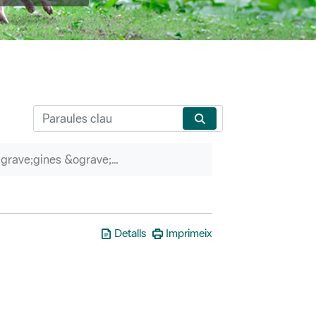
P&agrave;gines &ograve;rfenes
Detalls
Imprimeix