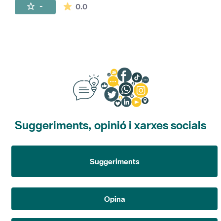
La mitjana de les valoracions és de 0 estr
-
0.0
Suggeriments, opinió i xarxes socials
Suggeriments
Opina