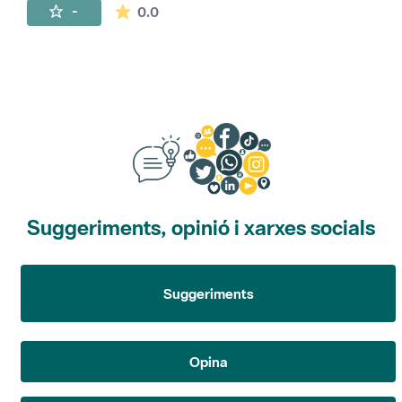
La mitjana de les valoracions és de 0 estr
-
0.0
Suggeriments, opinió i xarxes socials
Suggeriments
Opina