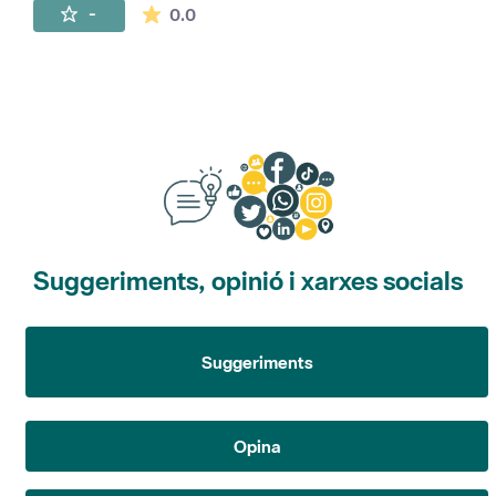
La mitjana de les valoracions és de 0 estr
-
0.0
Suggeriments, opinió i xarxes socials
Suggeriments
Opina