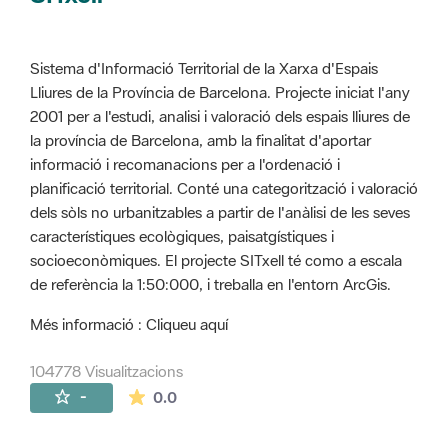
Sistema d'Informació Territorial de la Xarxa d'Espais
Lliures de la Província de Barcelona. Projecte iniciat l'any
2001 per a l'estudi, analisi i valoració dels espais lliures de
la província de Barcelona, amb la finalitat d'aportar
informació i recomanacions per a l'ordenació i
planificació territorial. Conté una categorització i valoració
dels sòls no urbanitzables a partir de l'anàlisi de les seves
característiques ecològiques, paisatgístiques i
socioeconòmiques. El projecte SITxell té como a escala
de referència la 1:50:000, i treballa en l'entorn ArcGis.
Més informació : Cliqueu aquí
104778 Visualitzacions
La mitjana de les valoracions és de 0 estr
-
0.0