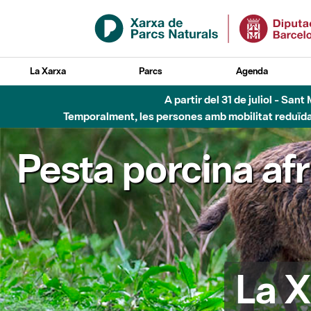
Salta al contingut principal
La Xarxa
Parcs
Agenda
A partir del 31 de juliol - Sa
Temporalment, les persones amb mobilitat reduïda n
Pesta porcina af
La X