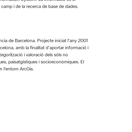
 de camp i de la recerca de base de dades.
íncia de Barcelona. Projecte iniciat l'any 2001
arcelona, amb la finalitat d'aportar informació i
egorització i valoració dels sòls no
iques, paisatgístiques i socioeconòmiques. El
n l'entorn ArcGis.
 5.