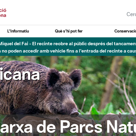
L'Informatiu
Què s'hi pot fer
Conservació
nt Miquel del Fai - El recinte reobre al públic després del tancam
o poden accedir amb vehicle fins a l'entrada del recinte a caus
ricana
arxa de Parcs Nat