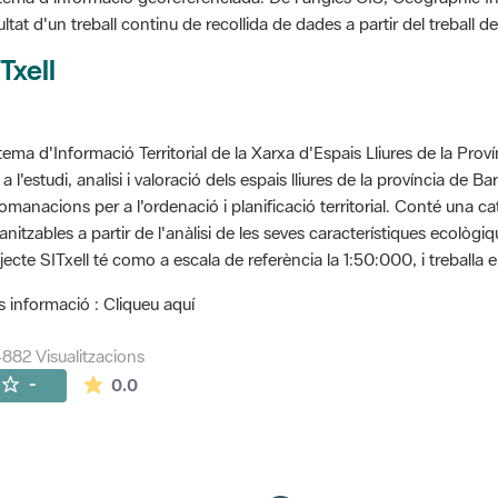
ultat d'un treball continu de recollida de dades a partir del treball
Txell
tema d'Informació Territorial de la Xarxa d'Espais Lliures de la Prov
 a l'estudi, analisi i valoració dels espais lliures de la província de B
omanacions per a l'ordenació i planificació territorial. Conté una cat
anitzables a partir de l'anàlisi de les seves característiques ecològ
jecte SITxell té como a escala de referència la 1:50:000, i treballa e
 informació : Cliqueu aquí
882 Visualitzacions
La mitjana de les valoracions és de 0 estrelles de
-
0.0