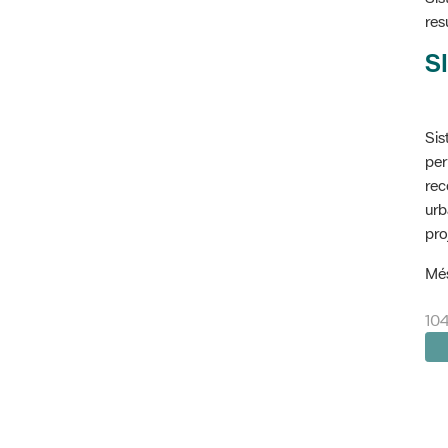
res
SI
Sis
per
rec
urb
pro
Més
104