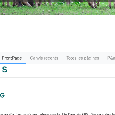
FrontPage
Canvis recents
Totes les pàgines
S
sari
IG
tema d'informació georeferenciada. De l'anglès GIS, Geographic In