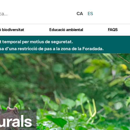
CA
ES
 biodiversitat
Educació ambiental
FAQS
ent temporal per motius de seguretat.
a d'una restricció de pas a la zona de la Foradada.
urals