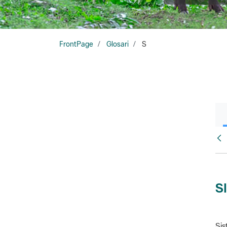
FrontPage
Glosari
S
Glo
S
Sis