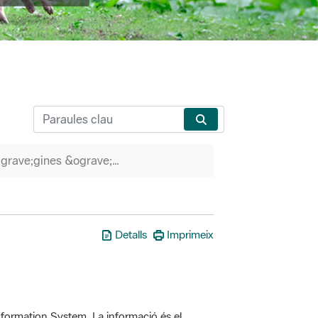
P&agrave;gines &ograve;rfenes
Detalls
Imprimeix
formation System. La informació és el