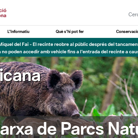
L'Informatiu
Què s'hi pot fer
Conservació
nt Miquel del Fai - El recinte reobre al públic després del tancam
o poden accedir amb vehicle fins a l'entrada del recinte a caus
ricana
arxa de Parcs Nat