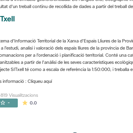
ultat d'un treball continu de recollida de dades a partir del treball
Txell
tema d'Informació Territorial de la Xarxa d'Espais Lliures de la Prov
 a l'estudi, analisi i valoració dels espais lliures de la província de B
omanacions per a l'ordenació i planificació territorial. Conté una cat
anitzables a partir de l'anàlisi de les seves característiques ecològ
jecte SITxell té como a escala de referència la 1:50:000, i treballa e
 informació : Cliqueu aquí
819 Visualitzacions
La mitjana de les valoracions és de 0 estrelles de
-
0.0