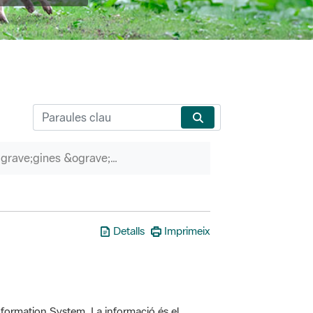
P&agrave;gines &ograve;rfenes
Detalls
Imprimeix
formation System. La informació és el