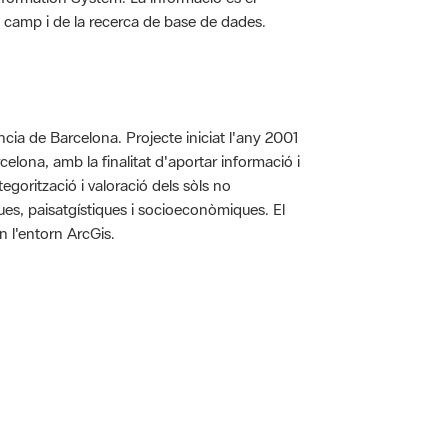
 de camp i de la recerca de base de dades.
íncia de Barcelona. Projecte iniciat l'any 2001
arcelona, amb la finalitat d'aportar informació i
egorització i valoració dels sòls no
iques, paisatgístiques i socioeconòmiques. El
n l'entorn ArcGis.
 5.