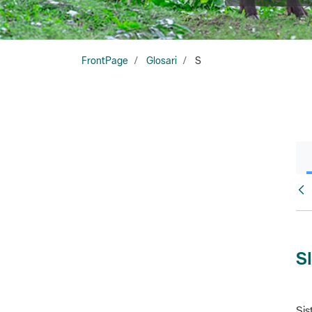
FrontPage
Glosari
S
Glo
S
Sis