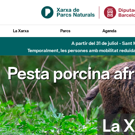
Salta al contingut principal
La Xarxa
Parcs
Agenda
A partir del 31 de juliol - Sa
Temporalment, les persones amb mobilitat reduïda n
Pesta porcina af
La X