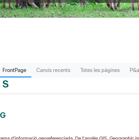
FrontPage
Canvis recents
Totes les pàgines
S
sari
IG
tema d'informació georeferenciada. De l'anglès GIS, Geographic In