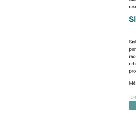
res
SI
Sis
per
rec
urb
pro
Més
104