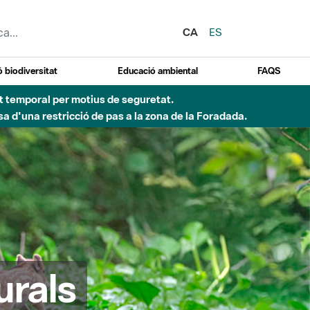
CA
ES
 biodiversitat
Educació ambiental
FAQS
ent temporal per motius de seguretat.
a d'una restricció de pas a la zona de la Foradada.
urals