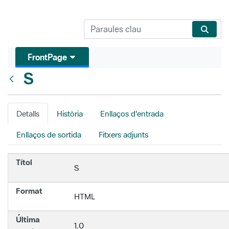
FrontPage
S
Vés enrere
Detalls
Història
Enllaços d'entrada
Enllaços de sortida
Fitxers adjunts
Títol
S
Format
HTML
Última
1.0