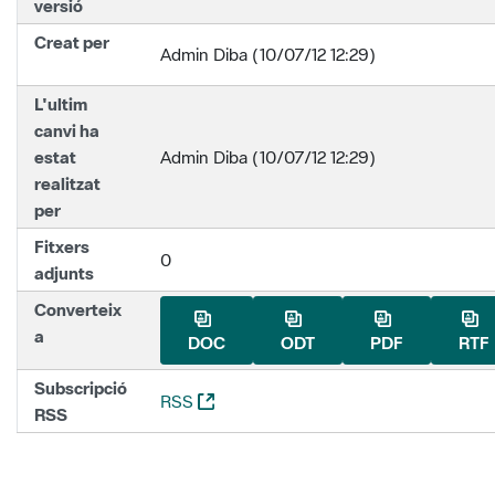
versió
Creat per
Admin Diba (10/07/12 12:29)
L'ultim
canvi ha
estat
Admin Diba (10/07/12 12:29)
realitzat
per
Fitxers
0
adjunts
Converteix
a
DOC
ODT
PDF
RTF
Subscripció
(Obre una nova finestra)
RSS
RSS