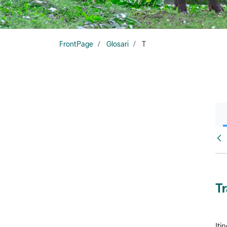
FrontPage
Glosari
T
Glo
T
Iti