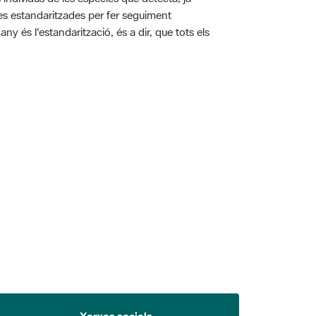
ies estandaritzades per fer seguiment
y és l'estandarització, és a dir, que tots els
 5.
Xarxes socials