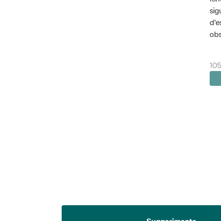
sig
d'e
obs
105
Suggeriments