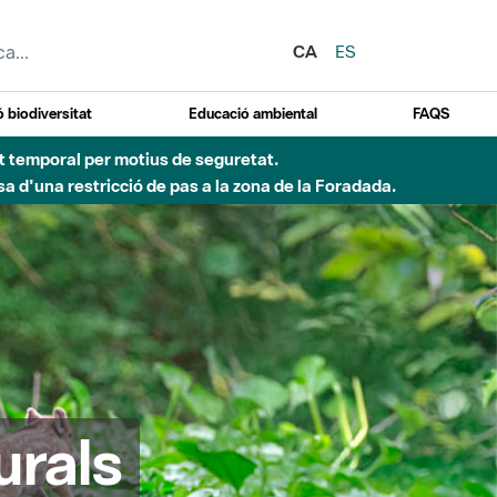
CA
ES
 biodiversitat
Educació ambiental
FAQS
ent temporal per motius de seguretat.
a d'una restricció de pas a la zona de la Foradada.
urals