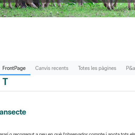
FrontPage
Canvis recents
Totes les pàgines
T
sari
ransecte
nerari o recorregut a peu en què l'observador compte i anota tots els