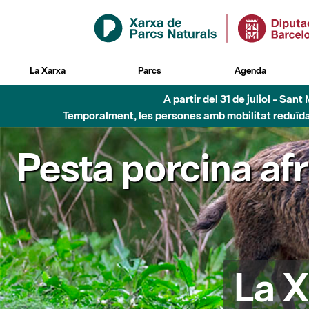
Salta al contingut principal
La Xarxa
Parcs
Agenda
A partir del 31 de juliol - Sa
Temporalment, les persones amb mobilitat reduïda n
Pesta porcina af
La X