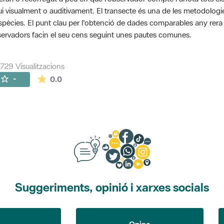
ui visualment o auditivament. El transecte és una de les metodolog
spècies. El punt clau per l'obtenció de dades comparables any rera an
ervadors facin el seu cens seguint unes pautes comunes.
729 Visualitzacions
La mitjana de les valoracions és de 0 estrelles de
-
0.0
Suggeriments, opinió i xarxes socials
Opina