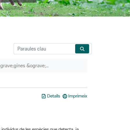
P&agrave;gines &ograve;rfenes
Detalls
Imprimeix
 individus de les espècies que detecta, ja