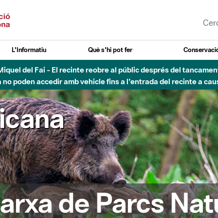
L'Informatiu
Què s'hi pot fer
Conservació
nt Miquel del Fai - El recinte reobre al públic després del tancam
o poden accedir amb vehicle fins a l'entrada del recinte a caus
ricana
arxa de Parcs Nat