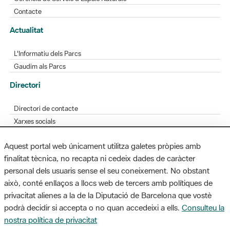
Contacte
Actualitat
L'Informatiu dels Parcs
Gaudim als Parcs
Directori
Directori de contacte
Xarxes socials
Aplicacions mòbils
Aquest portal web únicament utilitza galetes pròpies amb
Bústia de suggeriments
finalitat tècnica, no recapta ni cedeix dades de caràcter
Opineu sobre els parcs
personal dels usuaris sense el seu coneixement. No obstant
això, conté enllaços a llocs web de tercers amb polítiques de
privacitat alienes a la de la Diputació de Barcelona que vostè
podrà decidir si accepta o no quan accedeixi a ells.
Consulteu la
MAPA WEB
AVÍS LEGAL
ACCESSIBILITAT
nostra política de privacitat