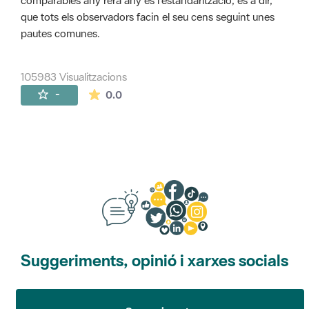
comparables any rera any és l'estandarització, és a dir,
que tots els observadors facin el seu cens seguint unes
pautes comunes.
105983 Visualitzacions
La mitjana de les valoracions és de 0 estr
-
0.0
Suggeriments, opinió i xarxes socials