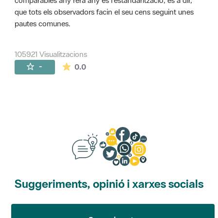
comparables any rera any és l'estandarització, és a dir,
que tots els observadors facin el seu cens seguint unes
pautes comunes.
105921 Visualitzacions
La mitjana de les valoracions és de 0 estr
-
0.0
Suggeriments, opinió i xarxes socials