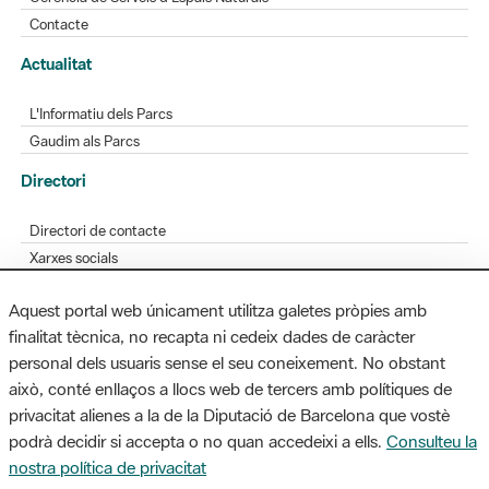
Contacte
Actualitat
L'Informatiu dels Parcs
Gaudim als Parcs
Directori
Directori de contacte
Xarxes socials
Aplicacions mòbils
Aquest portal web únicament utilitza galetes pròpies amb
Bústia de suggeriments
finalitat tècnica, no recapta ni cedeix dades de caràcter
Opineu sobre els parcs
personal dels usuaris sense el seu coneixement. No obstant
això, conté enllaços a llocs web de tercers amb polítiques de
privacitat alienes a la de la Diputació de Barcelona que vostè
podrà decidir si accepta o no quan accedeixi a ells.
Consulteu la
MAPA WEB
AVÍS LEGAL
ACCESSIBILITAT
nostra política de privacitat