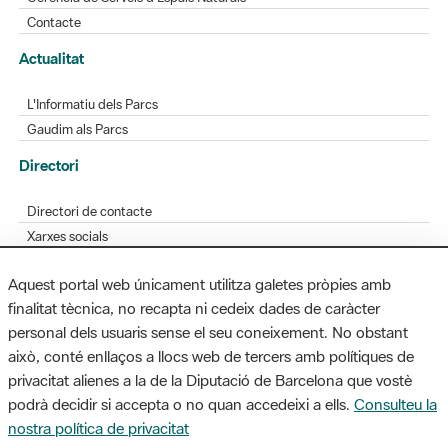
Contacte
Actualitat
L'Informatiu dels Parcs
Gaudim als Parcs
Directori
Directori de contacte
Xarxes socials
Aplicacions mòbils
Aquest portal web únicament utilitza galetes pròpies amb
Bústia de suggeriments
finalitat tècnica, no recapta ni cedeix dades de caràcter
Opineu sobre els parcs
personal dels usuaris sense el seu coneixement. No obstant
això, conté enllaços a llocs web de tercers amb polítiques de
privacitat alienes a la de la Diputació de Barcelona que vostè
podrà decidir si accepta o no quan accedeixi a ells.
Consulteu la
MAPA WEB
AVÍS LEGAL
ACCESSIBILITAT
nostra política de privacitat