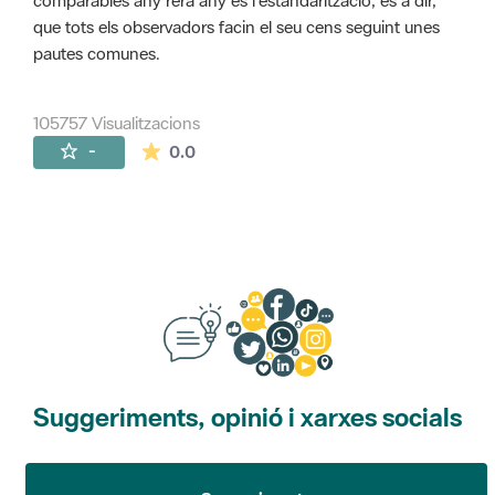
comparables any rera any és l'estandarització, és a dir,
que tots els observadors facin el seu cens seguint unes
pautes comunes.
105757 Visualitzacions
La mitjana de les valoracions és de 0 estr
-
0.0
Suggeriments, opinió i xarxes socials