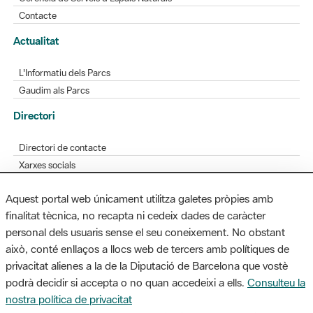
Contacte
Actualitat
L'Informatiu dels Parcs
Gaudim als Parcs
Directori
Directori de contacte
Xarxes socials
Aplicacions mòbils
Aquest portal web únicament utilitza galetes pròpies amb
Bústia de suggeriments
finalitat tècnica, no recapta ni cedeix dades de caràcter
Opineu sobre els parcs
personal dels usuaris sense el seu coneixement. No obstant
això, conté enllaços a llocs web de tercers amb polítiques de
privacitat alienes a la de la Diputació de Barcelona que vostè
podrà decidir si accepta o no quan accedeixi a ells.
Consulteu la
MAPA WEB
AVÍS LEGAL
ACCESSIBILITAT
nostra política de privacitat