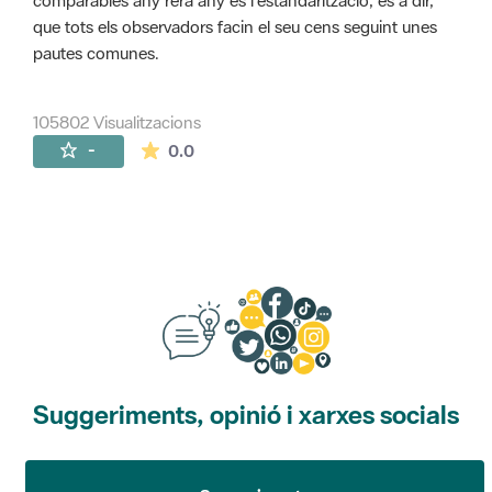
comparables any rera any és l'estandarització, és a dir,
que tots els observadors facin el seu cens seguint unes
pautes comunes.
105802 Visualitzacions
La mitjana de les valoracions és de 0 estr
-
0.0
Suggeriments, opinió i xarxes socials