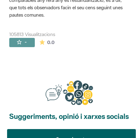
comparables any rera any és l'estandarització, és a dir,
que tots els observadors facin el seu cens seguint unes
pautes comunes.
105813 Visualitzacions
La mitjana de les valoracions és de 0 estr
-
0.0
Suggeriments, opinió i xarxes socials