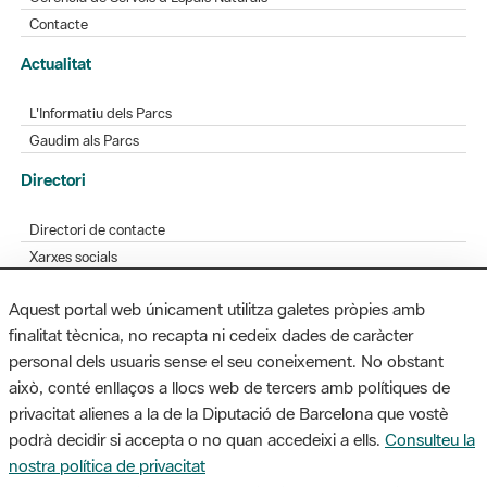
Contacte
Actualitat
L'Informatiu dels Parcs
Gaudim als Parcs
Directori
Directori de contacte
Xarxes socials
Aplicacions mòbils
Aquest portal web únicament utilitza galetes pròpies amb
Bústia de suggeriments
finalitat tècnica, no recapta ni cedeix dades de caràcter
Opineu sobre els parcs
personal dels usuaris sense el seu coneixement. No obstant
això, conté enllaços a llocs web de tercers amb polítiques de
privacitat alienes a la de la Diputació de Barcelona que vostè
podrà decidir si accepta o no quan accedeixi a ells.
Consulteu la
MAPA WEB
AVÍS LEGAL
ACCESSIBILITAT
nostra política de privacitat