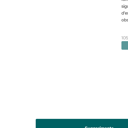
sig
d'e
obs
105
Suggeriments