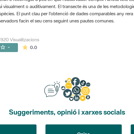
ui visualment o auditivament. El transecte és una de les metodolog
spècies. El punt clau per l'obtenció de dades comparables any rera an
ervadors facin el seu cens seguint unes pautes comunes.
920 Visualitzacions
La mitjana de les valoracions és de 0 estrelles de
-
0.0
Suggeriments, opinió i xarxes socials
Opina