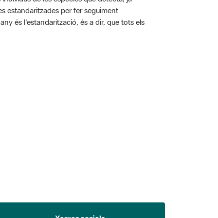
ies estandaritzades per fer seguiment
y és l'estandarització, és a dir, que tots els
 5.
Xarxes socials