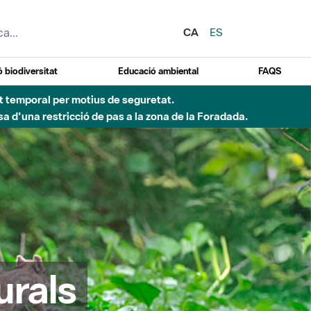
CA
ES
 biodiversitat
Educació ambiental
FAQS
ent temporal per motius de seguretat.
a d'una restricció de pas a la zona de la Foradada.
urals