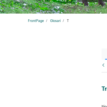
FrontPage
Glosari
T
Glo
T
Iti