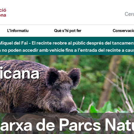
L'Informatiu
Què s'hi pot fer
Conservació
nt Miquel del Fai - El recinte reobre al públic després del tancam
o poden accedir amb vehicle fins a l'entrada del recinte a caus
ricana
arxa de Parcs Nat