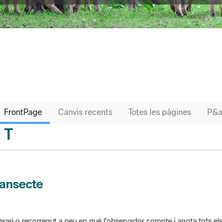
FrontPage
Canvis recents
Totes les pàgines
T
sari
ransecte
nerari o recorregut a peu en què l'observador compte i anota tots els