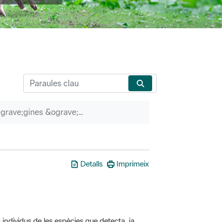
P&agrave;gines &ograve;rfenes
Detalls
Imprimeix
 individus de les espècies que detecta, ja