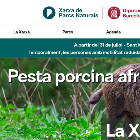
Salta al contingut principal
La Xarxa
Parcs
Agenda
A partir del 31 de juliol - Sa
Temporalment, les persones amb mobilitat reduïda n
Pesta porcina af
La X