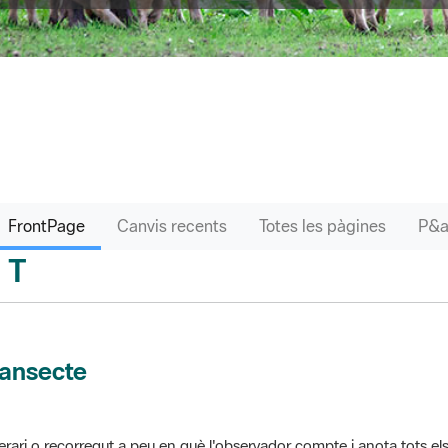
FrontPage
Canvis recents
Totes les pàgines
T
sari
ransecte
nerari o recorregut a peu en què l'observador compte i anota tots els