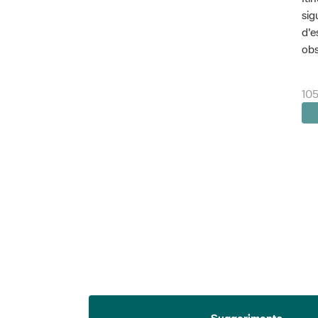
sig
d'e
obs
105
Suggeriments