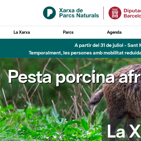
Salta al contingut principal
La Xarxa
Parcs
Agenda
A partir del 31 de juliol - Sa
Temporalment, les persones amb mobilitat reduïda n
Pesta porcina af
La X