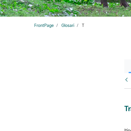
FrontPage
Glosari
T
Glo
T
Iti