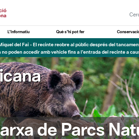
L'Informatiu
Què s'hi pot fer
Conservació
nt Miquel del Fai - El recinte reobre al públic després del tancam
o poden accedir amb vehicle fins a l'entrada del recinte a caus
ricana
arxa de Parcs Nat