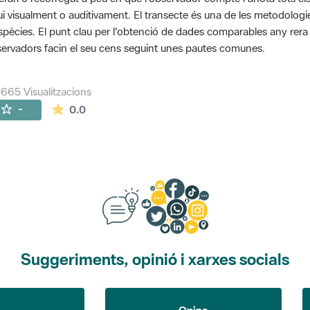
ui visualment o auditivament. El transecte és una de les metodolog
spècies. El punt clau per l'obtenció de dades comparables any rera an
ervadors facin el seu cens seguint unes pautes comunes.
665 Visualitzacions
La mitjana de les valoracions és de 0 estrelles de
-
0.0
Suggeriments, opinió i xarxes socials
Opina