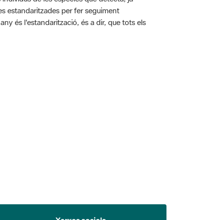
ies estandaritzades per fer seguiment
y és l'estandarització, és a dir, que tots els
 5.
Xarxes socials