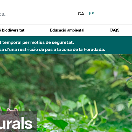
CA
ES
 biodiversitat
Educació ambiental
FAQS
ent temporal per motius de seguretat.
a d'una restricció de pas a la zona de la Foradada.
urals