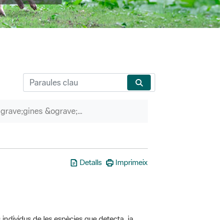
P&agrave;gines &ograve;rfenes
Detalls
Imprimeix
 individus de les espècies que detecta, ja