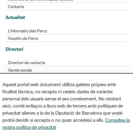
Contacte
Actualitat
L'Informatiu dels Parcs
Gaudim als Parcs
Directori
Directori de contacte
Xarxes socials
Aplicacions mòbils
Aquest portal web únicament utilitza galetes pròpies amb
Bústia de suggeriments
finalitat tècnica, no recapta ni cedeix dades de caràcter
Opineu sobre els parcs
personal dels usuaris sense el seu coneixement. No obstant
això, conté enllaços a llocs web de tercers amb polítiques de
privacitat alienes a la de la Diputació de Barcelona que vostè
podrà decidir si accepta o no quan accedeixi a ells.
Consulteu la
MAPA WEB
AVÍS LEGAL
ACCESSIBILITAT
nostra política de privacitat