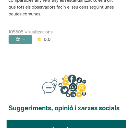
comparables any rera any és l'estandarització, és a dir,
que tots els observadors facin el seu cens seguint unes
pautes comunes.
105805 Visualitzacions
La mitjana de les valoracions és de 0 estr
-
0.0
Suggeriments, opinió i xarxes socials