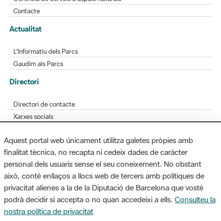
Contacte
Actualitat
L'Informatiu dels Parcs
Gaudim als Parcs
Directori
Directori de contacte
Xarxes socials
Aplicacions mòbils
Aquest portal web únicament utilitza galetes pròpies amb
Bústia de suggeriments
finalitat tècnica, no recapta ni cedeix dades de caràcter
Opineu sobre els parcs
personal dels usuaris sense el seu coneixement. No obstant
això, conté enllaços a llocs web de tercers amb polítiques de
privacitat alienes a la de la Diputació de Barcelona que vostè
podrà decidir si accepta o no quan accedeixi a ells.
Consulteu la
MAPA WEB
AVÍS LEGAL
ACCESSIBILITAT
nostra política de privacitat