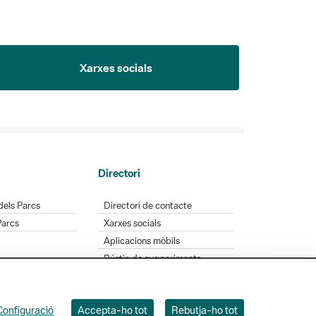
Xarxes socials
Directori
dels Parcs
Directori de contacte
Parcs
Xarxes socials
Aplicacions mòbils
Bústia de suggeriments
Opineu sobre els parcs
Configuració
Accepta-ho tot
Rebutja-ho tot