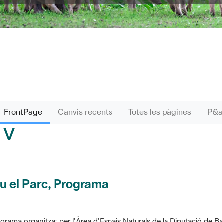
FrontPage
Canvis recents
Totes les pàgines
V
sari
u el Parc, Programa
grama organitzat per l'Àrea d'Espais Naturals de la Diputació de Ba