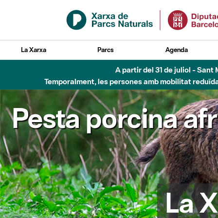
Salta al contingut principal
La Xarxa
Parcs
Agenda
A partir del 31 de juliol - Sa
Temporalment, les persones amb mobilitat reduïda n
Pesta porcina af
La X