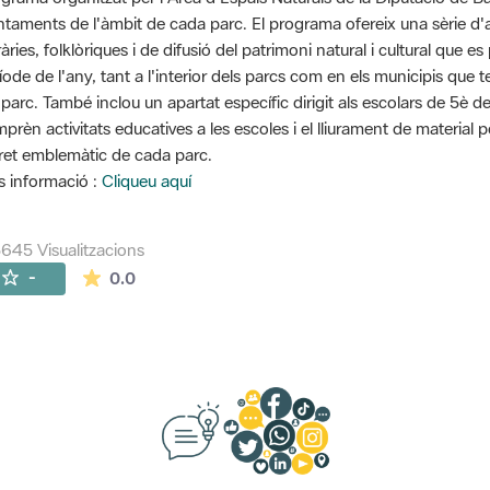
ntaments de l'àmbit de cada parc. El programa ofereix una sèrie d'ac
eràries, folklòriques i de difusió del patrimoni natural i cultural que
íode de l'any, tant a l'interior dels parcs com en els municipis que 
 parc. També inclou un apartat específic dirigit als escolars de 5è d
prèn activitats educatives a les escoles i el lliurament de material 
ret emblemàtic de cada parc.
 informació :
Cliqueu aquí
645 Visualitzacions
La mitjana de les valoracions és de 0 estrelles de
-
0.0