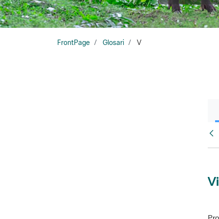
FrontPage
Glosari
V
Glo
Vi
Pro