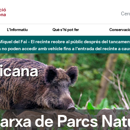
L'Informatiu
Què s'hi pot fer
Conservació
nt Miquel del Fai - El recinte reobre al públic després del tancam
o poden accedir amb vehicle fins a l'entrada del recinte a caus
ricana
arxa de Parcs Nat