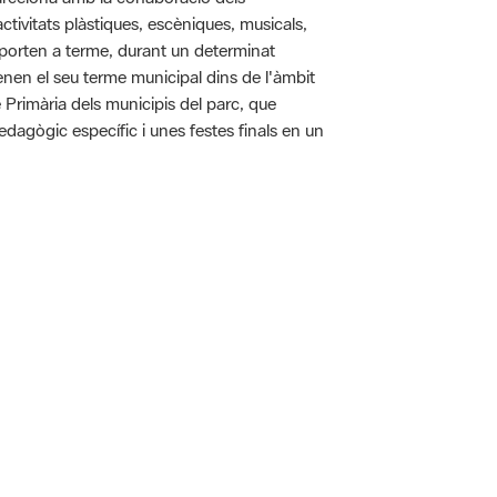
tivitats plàstiques, escèniques, musicals,
 es porten a terme, durant un determinat
tenen el seu terme municipal dins de l'àmbit
e Primària dels municipis del parc, que
pedagògic específic i unes festes finals en un
 5.