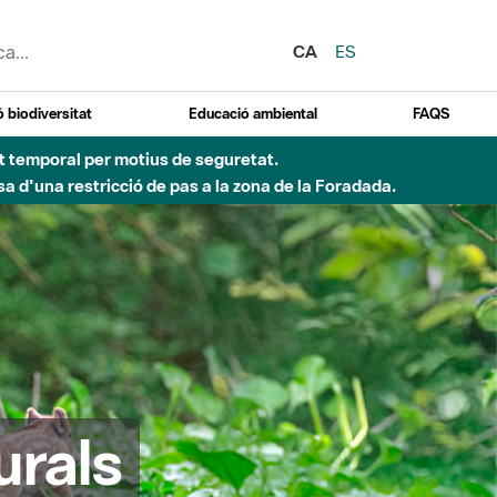
CA
ES
 biodiversitat
Educació ambiental
FAQS
ent temporal per motius de seguretat.
a d'una restricció de pas a la zona de la Foradada.
urals