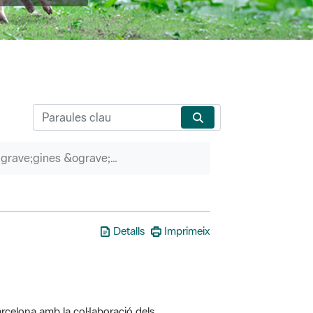
P&agrave;gines &ograve;rfenes
Detalls
Imprimeix
rcelona amb la col·laboració dels