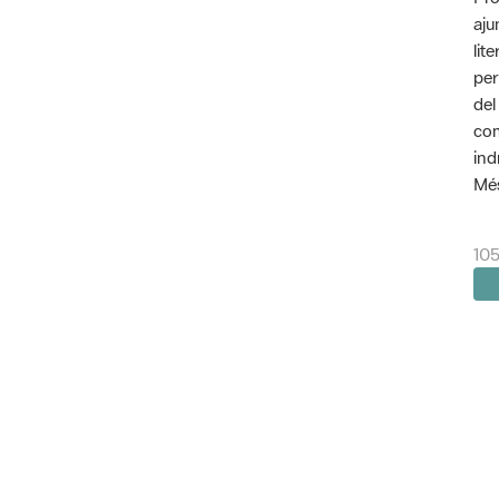
aju
lit
per
del
com
ind
Més
105