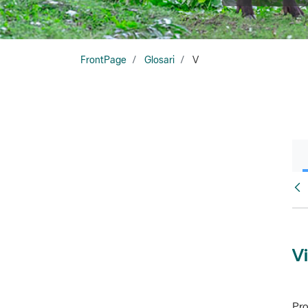
FrontPage
Glosari
V
Glo
Vi
Pro