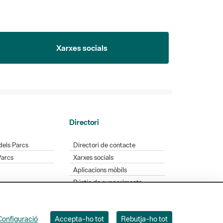
Xarxes socials
Directori
dels Parcs
Directori de contacte
Parcs
Xarxes socials
Aplicacions mòbils
Bústia de suggeriments
Opineu sobre els parcs
Configuració
Accepta-ho tot
Rebutja-ho tot