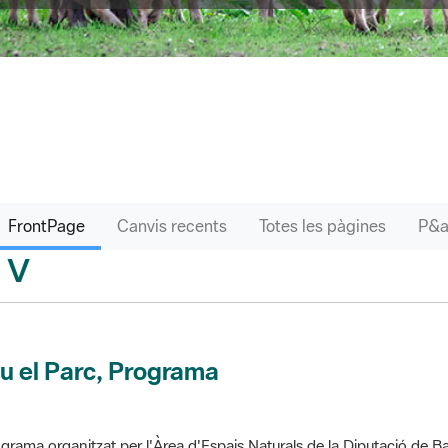
FrontPage
Canvis recents
Totes les pàgines
V
sari
u el Parc, Programa
grama organitzat per l'Àrea d'Espais Naturals de la Diputació de Ba