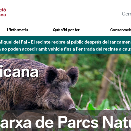
L'Informatiu
Què s'hi pot fer
Conservació
nt Miquel del Fai - El recinte reobre al públic després del tancam
o poden accedir amb vehicle fins a l'entrada del recinte a caus
ricana
arxa de Parcs Nat