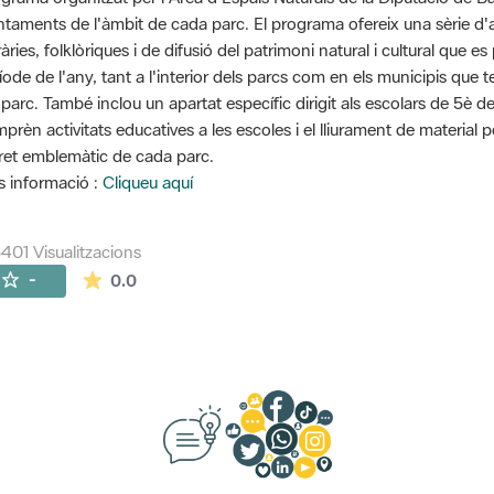
ntaments de l'àmbit de cada parc. El programa ofereix una sèrie d'ac
eràries, folklòriques i de difusió del patrimoni natural i cultural que
íode de l'any, tant a l'interior dels parcs com en els municipis que 
 parc. També inclou un apartat específic dirigit als escolars de 5è d
prèn activitats educatives a les escoles i el lliurament de material 
ret emblemàtic de cada parc.
 informació :
Cliqueu aquí
401 Visualitzacions
La mitjana de les valoracions és de 0 estrelles de
-
0.0