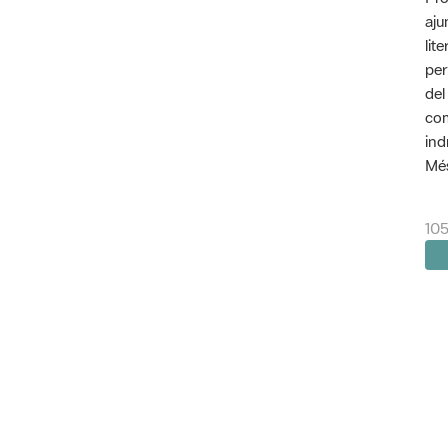
aju
lit
per
del
com
ind
Més
105