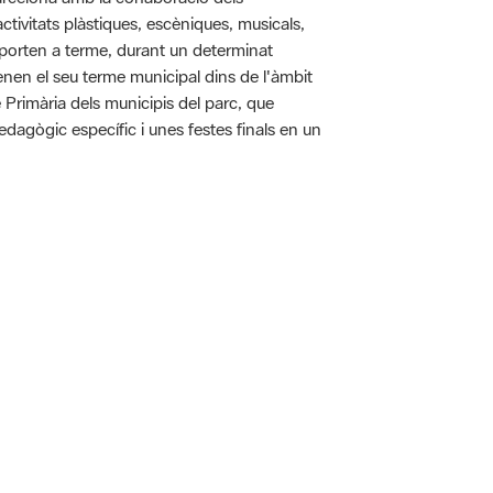
tivitats plàstiques, escèniques, musicals,
 es porten a terme, durant un determinat
tenen el seu terme municipal dins de l'àmbit
e Primària dels municipis del parc, que
pedagògic específic i unes festes finals en un
 5.