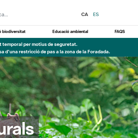
CA
ES
 biodiversitat
Educació ambiental
FAQS
ent temporal per motius de seguretat.
a d'una restricció de pas a la zona de la Foradada.
urals