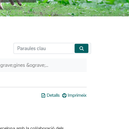
P&agrave;gines &ograve;rfenes
Detalls
Imprimeix
rcelona amb la col·laboració dels