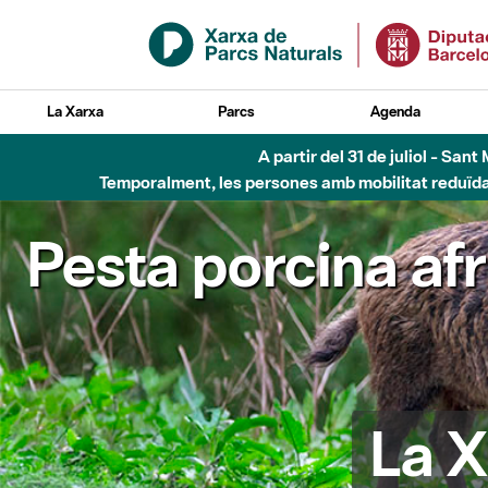
Salta al contingut principal
La Xarxa
Parcs
Agenda
A partir del 31 de juliol - Sa
Temporalment, les persones amb mobilitat reduïda n
Pesta porcina af
La X