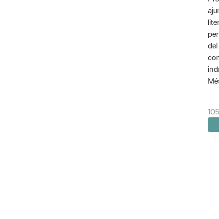
aju
lit
per
del
com
ind
Més
105