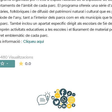
ntaments de l'àmbit de cada parc. El programa ofereix una sèrie d'ac
eràries, folklòriques i de difusió del patrimoni natural i cultural que
íode de l'any, tant a l'interior dels parcs com en els municipis que 
 parc. També inclou un apartat específic dirigit als escolars de 5è d
prèn activitats educatives a les escoles i el lliurament de material 
ret emblemàtic de cada parc.
 informació :
Cliqueu aquí
480 Visualitzacions
La mitjana de les valoracions és de 0 estrelles de
-
0.0