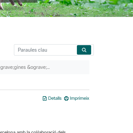
P&agrave;gines &ograve;rfenes
Detalls
Imprimeix
rcelona amb la col·laboració dels