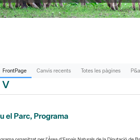
FrontPage
Canvis recents
Totes les pàgines
V
sari
u el Parc, Programa
grama organitzat per l'Àrea d'Espais Naturals de la Diputació de Ba