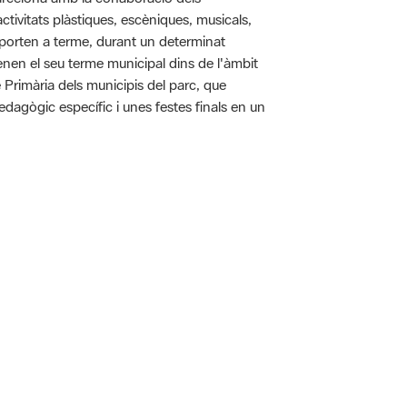
tivitats plàstiques, escèniques, musicals,
 es porten a terme, durant un determinat
tenen el seu terme municipal dins de l'àmbit
e Primària dels municipis del parc, que
pedagògic específic i unes festes finals en un
 5.