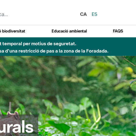
CA
ES
 biodiversitat
Educació ambiental
FAQS
ent temporal per motius de seguretat.
a d'una restricció de pas a la zona de la Foradada.
urals