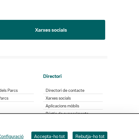
Xarxes socials
Directori
dels Parcs
Directori de contacte
Parcs
Xarxes socials
Aplicacions mòbils
Bústia de suggeriments
Opineu sobre els parcs
Configuració
Accepta-ho tot
Rebutja-ho tot