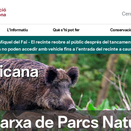
L'Informatiu
Què s'hi pot fer
Conservació
nt Miquel del Fai - El recinte reobre al públic després del tancam
o poden accedir amb vehicle fins a l'entrada del recinte a caus
ricana
arxa de Parcs Nat