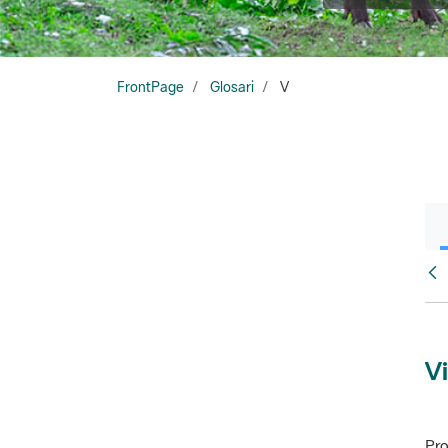
FrontPage
Glosari
V
Glo
Vi
Pro