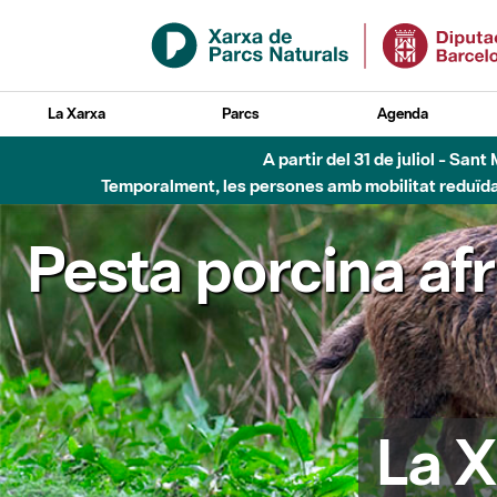
Salta al contingut principal
La Xarxa
Parcs
Agenda
A partir del 31 de juliol - Sa
Temporalment, les persones amb mobilitat reduïda n
Pesta porcina af
La X