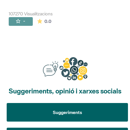
107270 Visualitzacions
La mitjana de les valoracions és de 0 estr
-
0.0
Suggeriments, opinió i xarxes socials
Suggeriments