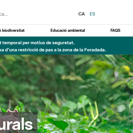
CA
ES
 biodiversitat
Educació ambiental
FAQS
ent temporal per motius de seguretat.
a d'una restricció de pas a la zona de la Foradada.
urals