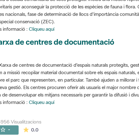
oritaris per aconseguir la protecció de les espècies de fauna i flora
stes nacionals, fase de determinació de llocs d'importància comunità
special conservació (ZEC).
 informació :
Cliqueu aquí
arxa de centres de documentació
Xarxa de centres de documentació d'espais naturals protegits, gest
 a missió recopilar material documental sobre els espais naturals,
re el parc que representen, en particular. També ajuden a millorar i f
seva gestió. Els centres procuren oferir als usuaris el major nombre
 de desenvolupar els mitjans necessaris per garantir la difusió i divu
 informació :
Cliqueu aquí
956 Visualitzacions
La mitjana de les valoracions és de 0 estrelles de
-
0.0