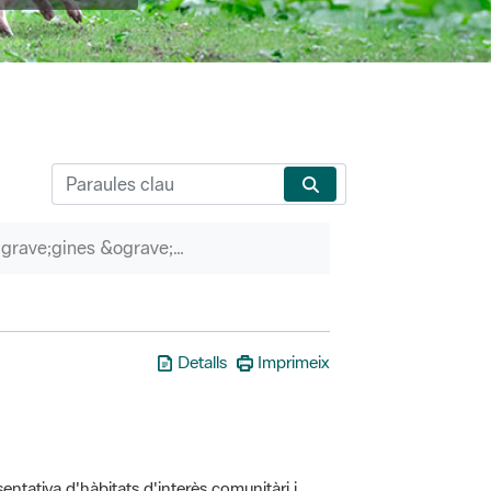
P&agrave;gines &ograve;rfenes
Detalls
Imprimeix
entativa d'hàbitats d'interès comunitàri i