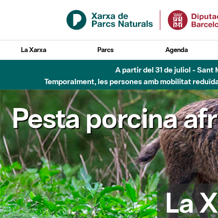
Salta al contingut principal
La Xarxa
Parcs
Agenda
A partir del 31 de juliol - Sa
Temporalment, les persones amb mobilitat reduïda n
Pesta porcina af
La X