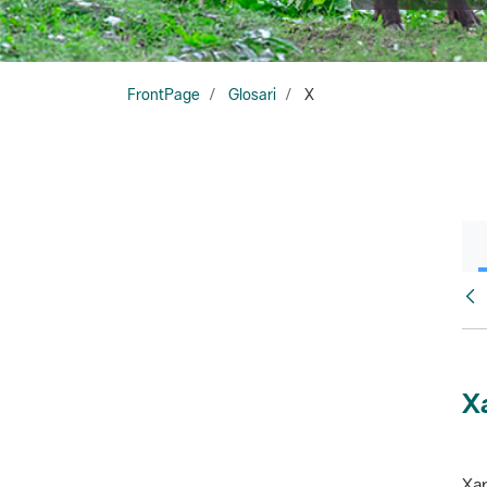
FrontPage
Glosari
X
Glo
X
Xar