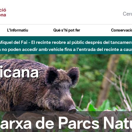
L'Informatiu
Què s'hi pot fer
Conservació
nt Miquel del Fai - El recinte reobre al públic després del tancam
o poden accedir amb vehicle fins a l'entrada del recinte a caus
ricana
arxa de Parcs Nat