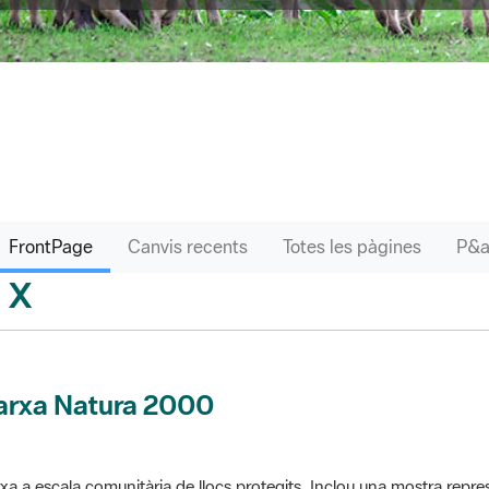
FrontPage
Canvis recents
Totes les pàgines
X
sari
arxa Natura 2000
xa a escala comunitària de llocs protegits. Inclou una mostra repres