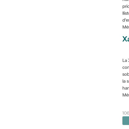
pri
lli
d'e
Més
X
La 
com
sob
la 
han
Més
106