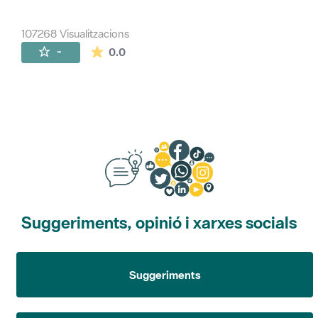
107268 Visualitzacions
La mitjana de les valoracions és de 0 estr
-
0.0
Suggeriments, opinió i xarxes socials
Suggeriments