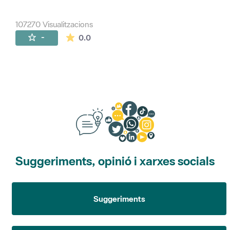
107270 Visualitzacions
La mitjana de les valoracions és de 0 estr
-
0.0
Suggeriments, opinió i xarxes socials
Suggeriments