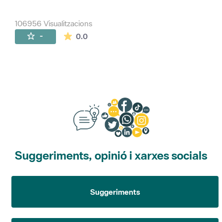
106956 Visualitzacions
La mitjana de les valoracions és de 0 estr
-
0.0
Suggeriments, opinió i xarxes socials
Suggeriments