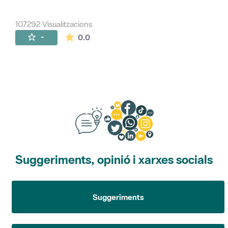
107292 Visualitzacions
La mitjana de les valoracions és de 0 estr
-
0.0
Suggeriments, opinió i xarxes socials
Suggeriments