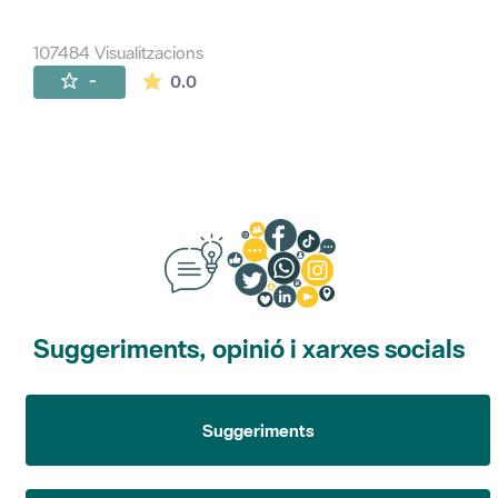
107484 Visualitzacions
La mitjana de les valoracions és de 0 estr
-
0.0
Suggeriments, opinió i xarxes socials
Suggeriments