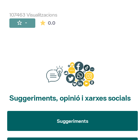
107463 Visualitzacions
La mitjana de les valoracions és de 0 estr
-
0.0
Suggeriments, opinió i xarxes socials
Suggeriments