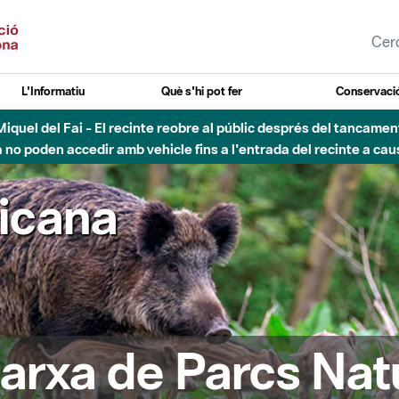
L'Informatiu
Què s'hi pot fer
Conservació
nt Miquel del Fai - El recinte reobre al públic després del tancam
o poden accedir amb vehicle fins a l'entrada del recinte a caus
ricana
arxa de Parcs Nat