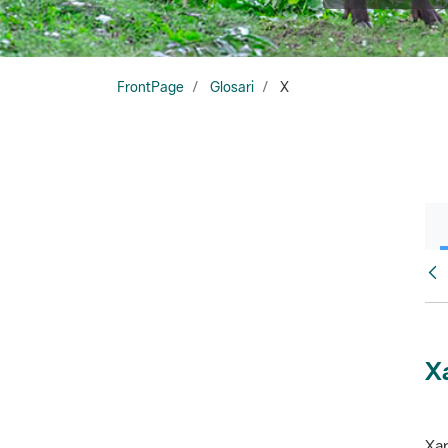
FrontPage
Glosari
X
Glo
X
Xar