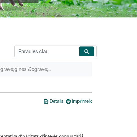
P&agrave;gines &ograve;rfenes
Detalls
Imprimeix
entativa d'hàbitats d'interès comunitàri i