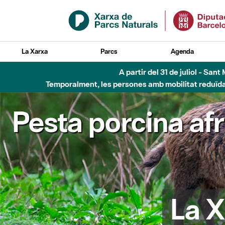
Salta al contingut principal
La Xarxa
Parcs
Agenda
A partir del 31 de juliol - Sa
Temporalment, les persones amb mobilitat reduïda n
Pesta porcina af
La X