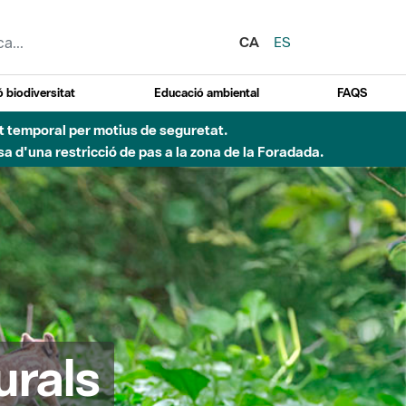
CA
ES
 biodiversitat
Educació ambiental
FAQS
ent temporal per motius de seguretat.
a d'una restricció de pas a la zona de la Foradada.
urals