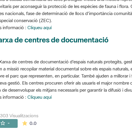
oritaris per aconseguir la protecció de les espècies de fauna i flora
stes nacionals, fase de determinació de llocs d'importància comunità
special conservació (ZEC).
 informació :
Cliqueu aquí
arxa de centres de documentació
Xarxa de centres de documentació d'espais naturals protegits, gest
 a missió recopilar material documental sobre els espais naturals,
re el parc que representen, en particular. També ajuden a millorar i f
seva gestió. Els centres procuren oferir als usuaris el major nombre
 de desenvolupar els mitjans necessaris per garantir la difusió i divu
 informació :
Cliqueu aquí
303 Visualitzacions
La mitjana de les valoracions és de 0 estrelles de
-
0.0