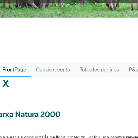
FrontPage
Canvis recents
Totes les pàgines
X
sari
arxa Natura 2000
xa a escala comunitària de llocs protegits. Inclou una mostra repres