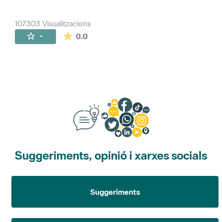
107303 Visualitzacions
La mitjana de les valoracions és de 0 estr
-
0.0
Suggeriments, opinió i xarxes socials
Suggeriments