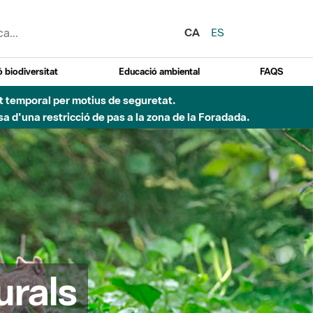
CA
ES
 biodiversitat
Educació ambiental
FAQS
ent temporal per motius de seguretat.
a d'una restricció de pas a la zona de la Foradada.
urals