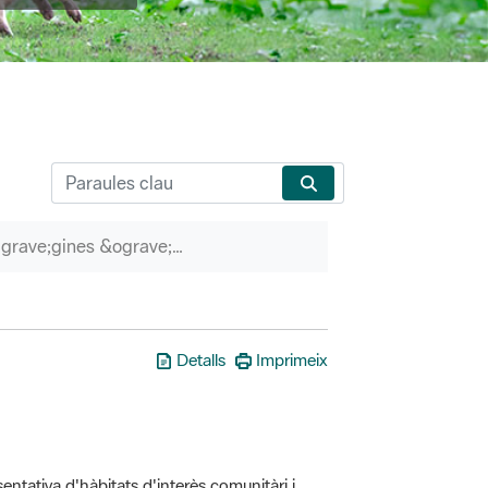
P&agrave;gines &ograve;rfenes
Detalls
Imprimeix
entativa d'hàbitats d'interès comunitàri i