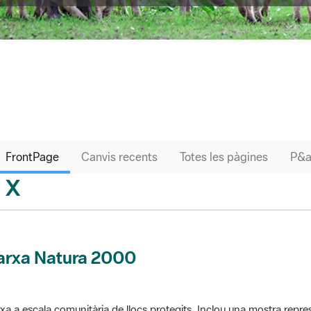
FrontPage
Canvis recents
Totes les pàgines
X
sari
arxa Natura 2000
xa a escala comunitària de llocs protegits. Inclou una mostra repres