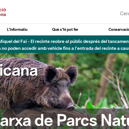
L'Informatiu
Què s'hi pot fer
Conservació
nt Miquel del Fai - El recinte reobre al públic després del tancam
o poden accedir amb vehicle fins a l'entrada del recinte a caus
ricana
arxa de Parcs Nat