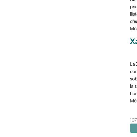
pri
lli
d'e
Més
X
La 
com
sob
la 
han
Més
107