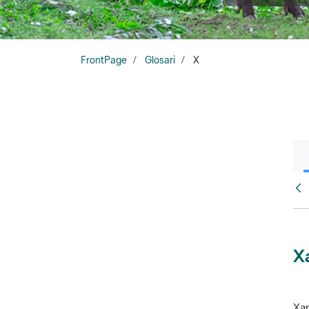
FrontPage
Glosari
X
Glo
X
Xar