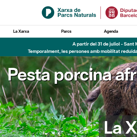
Salta al contingut principal
La Xarxa
Parcs
Agenda
A partir del 31 de juliol - Sa
Temporalment, les persones amb mobilitat reduïda n
Pesta porcina af
La X