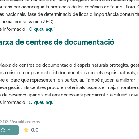
oritaris per aconseguir la protecció de les espècies de fauna i flora
stes nacionals, fase de determinació de llocs d'importància comunità
special conservació (ZEC).
 informació :
Cliqueu aquí
arxa de centres de documentació
Xarxa de centres de documentació d'espais naturals protegits, gest
 a missió recopilar material documental sobre els espais naturals,
re el parc que representen, en particular. També ajuden a millorar i f
seva gestió. Els centres procuren oferir als usuaris el major nombre
 de desenvolupar els mitjans necessaris per garantir la difusió i divu
 informació :
Cliqueu aquí
303 Visualitzacions
La mitjana de les valoracions és de 0 estrelles de
-
0.0