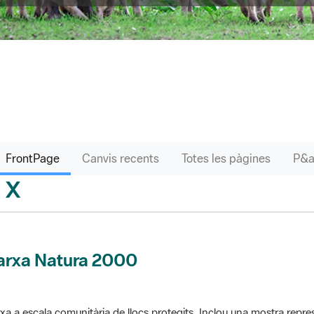
FrontPage
Canvis recents
Totes les pàgines
X
sari
arxa Natura 2000
xa a escala comunitària de llocs protegits. Inclou una mostra repres