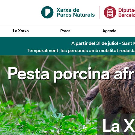
Salta al contingut principal
La Xarxa
Parcs
Agenda
A partir del 31 de juliol - Sa
Temporalment, les persones amb mobilitat reduïda n
Pesta porcina af
La X