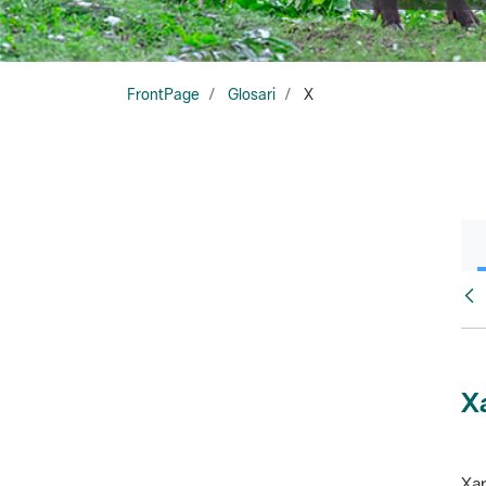
FrontPage
Glosari
X
Glo
X
Xar