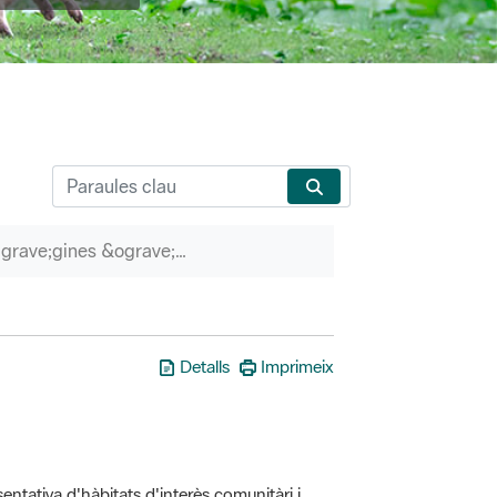
P&agrave;gines &ograve;rfenes
Detalls
Imprimeix
entativa d'hàbitats d'interès comunitàri i