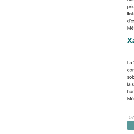
pri
lli
d'e
Més
X
La 
com
sob
la 
han
Més
107