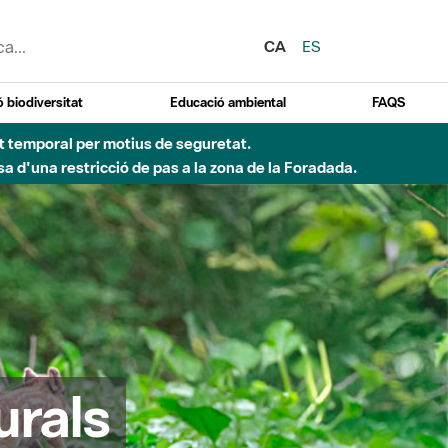
CA
ES
 biodiversitat
Educació ambiental
FAQS
ent temporal per motius de seguretat.
a d'una restricció de pas a la zona de la Foradada.
urals