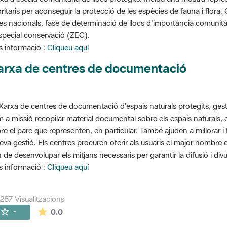
oritaris per aconseguir la protecció de les espècies de fauna i flora
stes nacionals, fase de determinació de llocs d'importància comunità
special conservació (ZEC).
 informació :
Cliqueu aquí
arxa de centres de documentació
Xarxa de centres de documentació d'espais naturals protegits, gest
 a missió recopilar material documental sobre els espais naturals,
re el parc que representen, en particular. També ajuden a millorar i f
seva gestió. Els centres procuren oferir als usuaris el major nombre
 de desenvolupar els mitjans necessaris per garantir la difusió i divu
 informació :
Cliqueu aquí
287 Visualitzacions
La mitjana de les valoracions és de 0 estrelles de
-
0.0