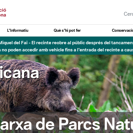
L'Informatiu
Què s'hi pot fer
Conservació
nt Miquel del Fai - El recinte reobre al públic després del tancam
o poden accedir amb vehicle fins a l'entrada del recinte a caus
ricana
arxa de Parcs Nat