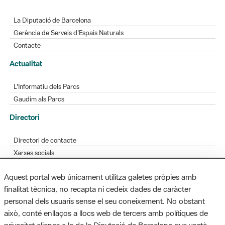
La Diputació de Barcelona
Gerència de Serveis d'Espais Naturals
Contacte
Actualitat
L'Informatiu dels Parcs
Gaudim als Parcs
Directori
Directori de contacte
Xarxes socials
Aplicacions mòbils
Aquest portal web únicament utilitza galetes pròpies amb
Bústia de suggeriments
finalitat tècnica, no recapta ni cedeix dades de caràcter
Opineu sobre els parcs
personal dels usuaris sense el seu coneixement. No obstant
això, conté enllaços a llocs web de tercers amb polítiques de