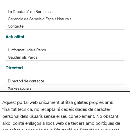
La Diputació de Barcelona
Gerència de Serveis d'Espais Naturals
Contacte
Actualitat
L'Informatiu dels Parcs
Gaudim als Parcs
Directori
Directori de contacte
Xarxes socials
Aplicacions mòbils
Aquest portal web únicament utilitza galetes pròpies amb
Bústia de suggeriments
finalitat tècnica, no recapta ni cedeix dades de caràcter
Opineu sobre els parcs
personal dels usuaris sense el seu coneixement. No obstant
això, conté enllaços a llocs web de tercers amb polítiques de