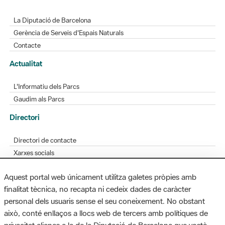
La Diputació de Barcelona
Gerència de Serveis d'Espais Naturals
Contacte
Actualitat
L'Informatiu dels Parcs
Gaudim als Parcs
Directori
Directori de contacte
Xarxes socials
Aplicacions mòbils
Aquest portal web únicament utilitza galetes pròpies amb
Bústia de suggeriments
finalitat tècnica, no recapta ni cedeix dades de caràcter
Opineu sobre els parcs
personal dels usuaris sense el seu coneixement. No obstant
això, conté enllaços a llocs web de tercers amb polítiques de