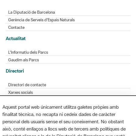
La Diputació de Barcelona
Gerència de Serveis d'Espais Naturals
Contacte
Actualitat
L'Informatiu dels Parcs
Gaudim als Parcs
Directori
Directori de contacte
Xarxes socials
Aplicacions mòbils
Aquest portal web únicament utilitza galetes pròpies amb
Bústia de suggeriments
finalitat tècnica, no recapta ni cedeix dades de caràcter
Opineu sobre els parcs
personal dels usuaris sense el seu coneixement. No obstant
això, conté enllaços a llocs web de tercers amb polítiques de