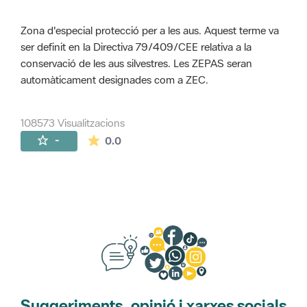
Zona d'especial protecció per a les aus. Aquest terme va
ser definit en la Directiva 79/409/CEE relativa a la
conservació de les aus silvestres. Les ZEPAS seran
automàticament designades com a ZEC.
108573 Visualitzacions
La mitjana de les valoracions és de 0 estr
-
0.0
Suggeriments, opinió i xarxes socials