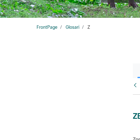
FrontPage
Glosari
Z
Glo
Z
Zon