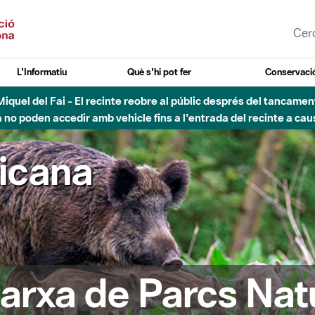
L'Informatiu
Què s'hi pot fer
Conservació
nt Miquel del Fai - El recinte reobre al públic després del tancam
o poden accedir amb vehicle fins a l'entrada del recinte a caus
ricana
arxa de Parcs Nat