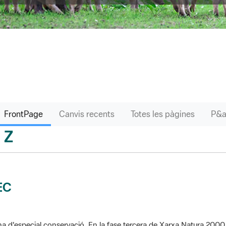
FrontPage
Canvis recents
Totes les pàgines
Z
sari
EC
a d'especial conservació. En la fase tercera de Xarxa Natura 2000 