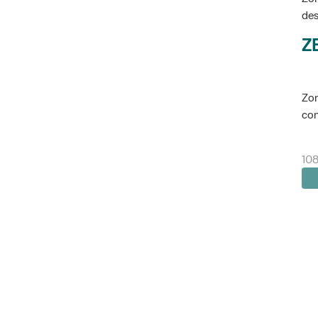
des
Z
Zon
con
108