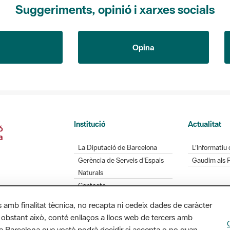
Suggeriments, opinió i xarxes socials
Opina
Institució
Actualitat
La Diputació de Barcelona
L'Informatiu 
Gerència de Serveis d'Espais
Gaudim als 
Naturals
Contacte
s amb finalitat tècnica, no recapta ni cedeix dades de caràcter
 obstant això, conté enllaços a llocs web de tercers amb
ó de Barcelona que vostè podrà decidir si accepta o no quan