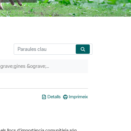
P&agrave;gines &ograve;rfenes
Detalls
Imprimeix
els llocs d'importància comunitària són