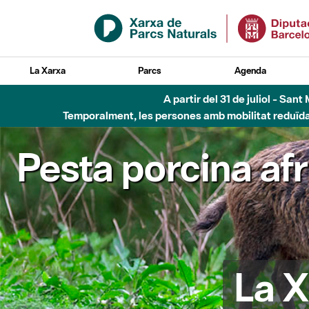
Salta al contingut principal
La Xarxa
Parcs
Agenda
A partir del 31 de juliol - Sa
Temporalment, les persones amb mobilitat reduïda n
Pesta porcina af
La X