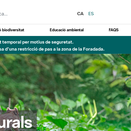
CA
ES
 biodiversitat
Educació ambiental
FAQS
ent temporal per motius de seguretat.
a d'una restricció de pas a la zona de la Foradada.
urals