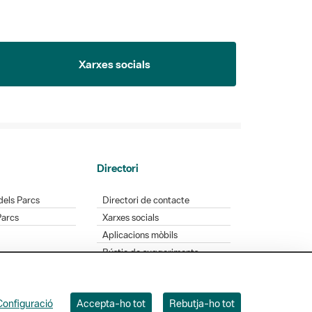
Xarxes socials
Directori
dels Parcs
Directori de contacte
Parcs
Xarxes socials
Aplicacions mòbils
Bústia de suggeriments
Opineu sobre els parcs
Configuració
Accepta-ho tot
Rebutja-ho tot