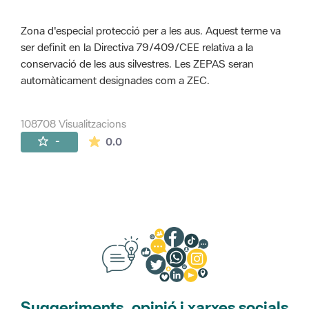
Zona d'especial protecció per a les aus. Aquest terme va
ser definit en la Directiva 79/409/CEE relativa a la
conservació de les aus silvestres. Les ZEPAS seran
automàticament designades com a ZEC.
108708 Visualitzacions
La mitjana de les valoracions és de 0 estr
-
0.0
Suggeriments, opinió i xarxes socials