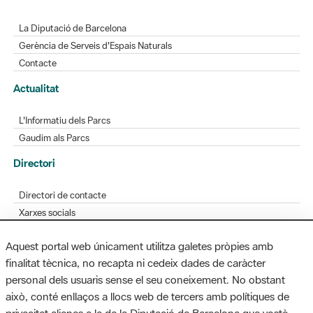
La Diputació de Barcelona
Gerència de Serveis d'Espais Naturals
Contacte
Actualitat
L'Informatiu dels Parcs
Gaudim als Parcs
Directori
Directori de contacte
Xarxes socials
Aplicacions mòbils
Aquest portal web únicament utilitza galetes pròpies amb
Bústia de suggeriments
finalitat tècnica, no recapta ni cedeix dades de caràcter
Opineu sobre els parcs
personal dels usuaris sense el seu coneixement. No obstant
això, conté enllaços a llocs web de tercers amb polítiques de