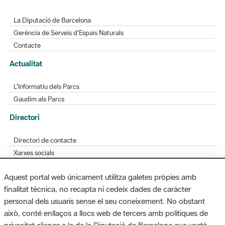
La Diputació de Barcelona
Gerència de Serveis d'Espais Naturals
Contacte
Actualitat
L'Informatiu dels Parcs
Gaudim als Parcs
Directori
Directori de contacte
Xarxes socials
Aplicacions mòbils
Aquest portal web únicament utilitza galetes pròpies amb
Bústia de suggeriments
finalitat tècnica, no recapta ni cedeix dades de caràcter
Opineu sobre els parcs
personal dels usuaris sense el seu coneixement. No obstant
això, conté enllaços a llocs web de tercers amb polítiques de