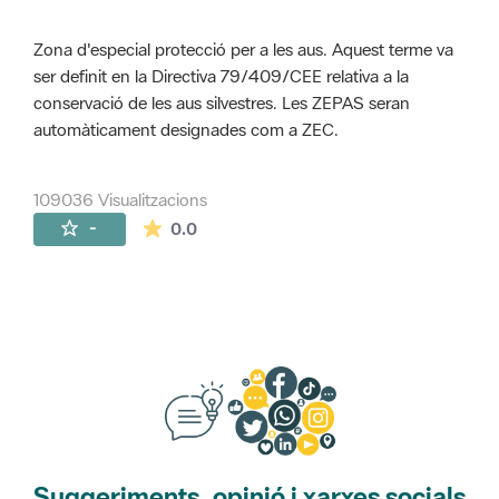
Zona d'especial protecció per a les aus. Aquest terme va
ser definit en la Directiva 79/409/CEE relativa a la
conservació de les aus silvestres. Les ZEPAS seran
automàticament designades com a ZEC.
109036 Visualitzacions
La mitjana de les valoracions és de 0 estr
-
0.0
Suggeriments, opinió i xarxes socials