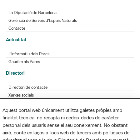
La Diputació de Barcelona
Gerència de Serveis d'Espais Naturals
Contacte
Actualitat
L'Informatiu dels Parcs
Gaudim als Parcs
Directori
Directori de contacte
Xarxes socials
Aplicacions mòbils
Aquest portal web únicament utilitza galetes pròpies amb
Bústia de suggeriments
finalitat tècnica, no recapta ni cedeix dades de caràcter
Opineu sobre els parcs
personal dels usuaris sense el seu coneixement. No obstant
això, conté enllaços a llocs web de tercers amb polítiques de