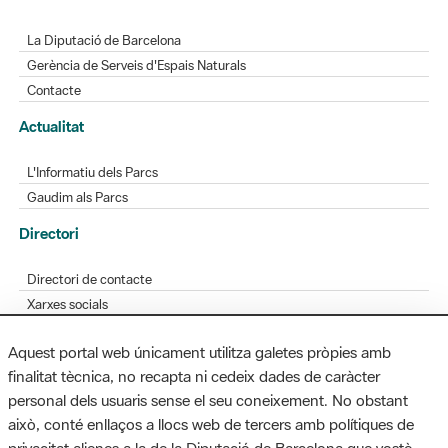
La Diputació de Barcelona
Gerència de Serveis d'Espais Naturals
Contacte
Actualitat
L'Informatiu dels Parcs
Gaudim als Parcs
Directori
Directori de contacte
Xarxes socials
Aplicacions mòbils
Aquest portal web únicament utilitza galetes pròpies amb
Bústia de suggeriments
finalitat tècnica, no recapta ni cedeix dades de caràcter
Opineu sobre els parcs
personal dels usuaris sense el seu coneixement. No obstant
això, conté enllaços a llocs web de tercers amb polítiques de