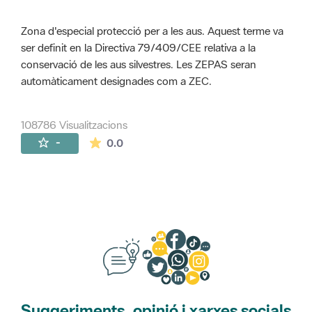
Zona d'especial protecció per a les aus. Aquest terme va
ser definit en la Directiva 79/409/CEE relativa a la
conservació de les aus silvestres. Les ZEPAS seran
automàticament designades com a ZEC.
108786 Visualitzacions
La mitjana de les valoracions és de 0 estr
-
0.0
Suggeriments, opinió i xarxes socials