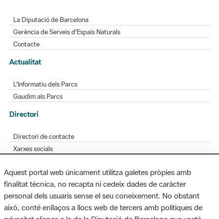
La Diputació de Barcelona
Gerència de Serveis d'Espais Naturals
Contacte
Actualitat
L'Informatiu dels Parcs
Gaudim als Parcs
Directori
Directori de contacte
Xarxes socials
Aplicacions mòbils
Aquest portal web únicament utilitza galetes pròpies amb
Bústia de suggeriments
finalitat tècnica, no recapta ni cedeix dades de caràcter
Opineu sobre els parcs
personal dels usuaris sense el seu coneixement. No obstant
això, conté enllaços a llocs web de tercers amb polítiques de