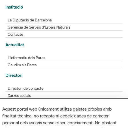
Gerència de Serveis d'Espais Naturals
Contacte
Actualitat
L'Informatiu dels Parcs
Gaudim als Parcs
Directori
Directori de contacte
Xarxes socials
Aplicacions mòbils
Bústia de suggeriments
Opineu sobre els parcs
Aquest portal web únicament utilitza galetes pròpies amb
finalitat tècnica, no recapta ni cedeix dades de caràcter
personal dels usuaris sense el seu coneixement. No obstant
MAPA WEB
AVÍS LEGAL
ACCESSIBILITAT