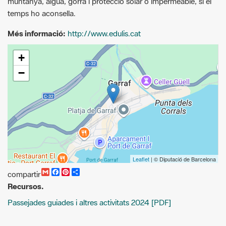
+
−
Leaflet
| © Diputació de Barcelona
G
F
P
C
compartir
m
a
i
o
Recursos.
a
c
n
m
i
e
t
p
Passejades guiades i altres activitats 2024 [PDF]
l
b
e
a
o
r
r
o
e
t
k
s
i
t
r