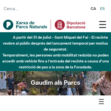
Salta al contingut principal
CA
ES
Fins al desembre de 2026 - Parc Fluvial Besòs -
Afectacions a la llera del Parc Fluvial del Besòs degut a
obres de construcció d'una passera sobre el riu
Gaudim als Parcs
Agenda
Detall agenda
Garraf - La desconeguda vida de la màquia del Garraf