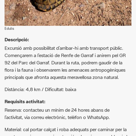
Edulis
Descripció:
Excursió amb possibilitat d’arribar-hi amb transport públic.
Començarem a l’estació de Renfe de Garraf i anirem pel GR
92 del Parc del Garraf. Durant la ruta, podrem gaudir de la
flora i la fauna i observarem les amenaces antropogèniques
principals que afronta aquesta meravellosa zona natural.
Distància: 4,8 km / Dificultat: baixa
Requisits activitat:
Reserva: contacteu un mínim de 24 hores abans de
l’activitat, via correu electrònic, telèfon o WhatsApp.
Material: cal portar calçat i roba adequats per caminar per la
muntanya, aigua, gorra i protecció solar o impermeable, si el
temps ho aconsella.
Més informació:
http://www.edulis.cat