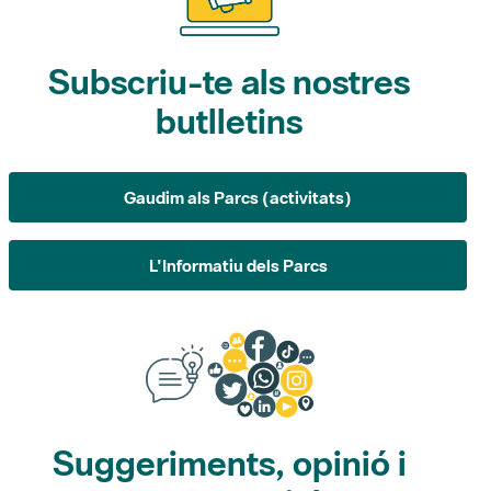
Subscriu-te als nostres
butlletins
Gaudim als Parcs (activitats)
L'Informatiu dels Parcs
Suggeriments, opinió i
xarxes socials