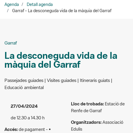
Garraf
La desconeguda vida de la
màquia del Garraf
Passejades guiades | Visites guiades | Itineraris guiats |
Educació ambiental
Lloc de trobada:
Estació de
27/04/2024
Renfe de Garraf
de 12.30 a 14.30 h
Organitzadors:
Associació
Edulis
Accés:
de pagament - •
Adults: 4 euros • Infants
630 678 885
d’entre 6 i 12 anys: 3 euros •
Menors de 6 anys: gratuït •
edulis@edulis.cat