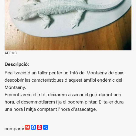
ADEMC
Descripció:
Realització d'un taller per fer un tritó del Montseny de guix i
descobrir les característiques d'aquest amfibi endèmic del
Montseny.
Emmotllarem el tritó, deixarem assecar el guix durant una
hora, el desemmotllarem i ja el podrem pintar. El taller dura
una hora i mitja comptant l'hora d'assecatge,
G
F
P
C
compartir
m
a
i
o
a
c
n
m
i
e
t
p
l
b
e
a
o
r
r
o
e
t