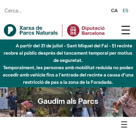
Salta al contingut principal
CA
ES
Fins al desembre de 2026 - Parc Fluvial Besòs -
Afectacions a la llera del Parc Fluvial del Besòs degut a
obres de construcció d'una passera sobre el riu
Gaudim als Parcs
Agenda
Detall agenda
Montseny - Activitats Punt d'Acollida: Fem el tritó del
Montseny de guix