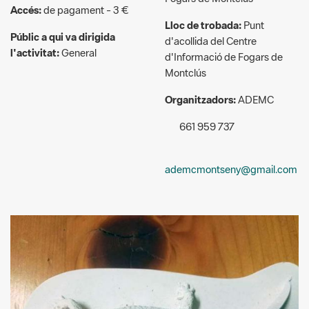
l'activitat:
General
d'Informació de Fogars de
Montclús
Organitzadors:
ADEMC
661 959 737
ademcmontseny@gmail.com