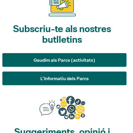
Subscriu-te als nostres
butlletins
Gaudim als Parcs (activitats)
L'Informatiu dels Parcs
Suggeriments, opinió i
xarxes socials