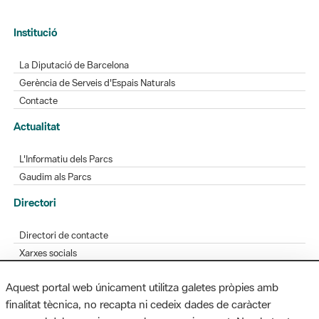
La Diputació de Barcelona
Gerència de Serveis d'Espais Naturals
Contacte
Actualitat
L'Informatiu dels Parcs
Gaudim als Parcs
Directori
Directori de contacte
Xarxes socials
Aplicacions mòbils
Bústia de suggeriments
Opineu sobre els parcs
Aquest portal web únicament utilitza galetes pròpies amb
finalitat tècnica, no recapta ni cedeix dades de caràcter