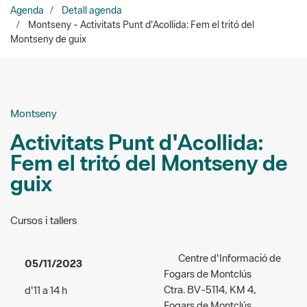
Montseny
Activitats Punt d'Acollida:
Fem el tritó del Montseny de
guix
Cursos i tallers
Centre d'Informació de
05/11/2023
Fogars de Montclús
Ctra. BV-5114, KM 4,
d'11 a 14 h
Fogars de Montclús
Accés:
de pagament - 3 €
Lloc de trobada:
Punt
Públic a qui va dirigida
d'acollida del Centre