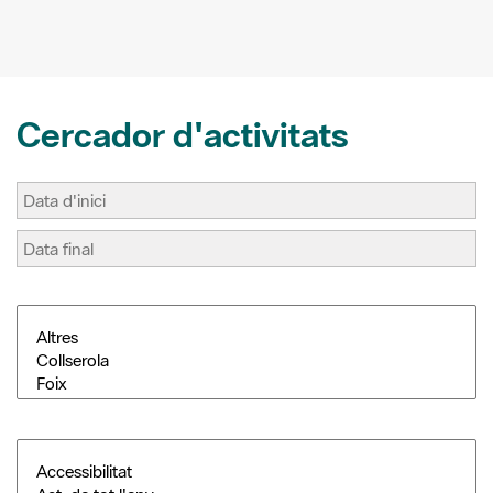
k
s
i
t
r
Cercador d'activitats