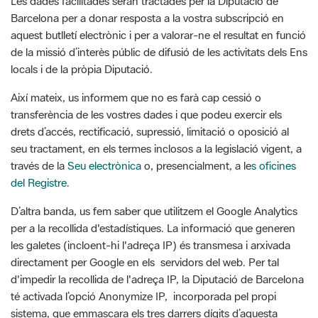
de la missió d’interès públic de difusió de les activitats dels Ens
locals i de la pròpia Diputació.
Així mateix, us informem que no es farà cap cessió o
transferència de les vostres dades i que podeu exercir els
drets d’accés, rectificació, supressió, limitació o oposició al
seu tractament, en els termes inclosos a la legislació vigent, a
través de la
Seu electrònica
o, presencialment, a le
s oficines
del Registre
.
D’altra banda, us fem saber que utilitzem el Google Analytics
per a la recollida d'estadístiques. La informació que generen
les galetes (incloent-hi l'adreça IP) és transmesa i arxivada
directament per Google en els servidors del web. Per tal
d'impedir la recollida de l'adreça IP, la Diputació de Barcelona
té activada l’opció Anonymize IP, incorporada pel propi
sistema, que emmascara els tres darrers dígits d’aquesta
adreça de manera que l'anonimitza posant-los a 0.
Per a qualsevol consulta o queixa sobre el tractament de les