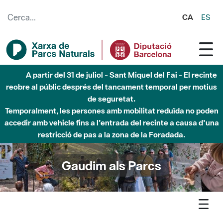
Salta al contingut principal
CA
ES
6 d'agost - Parc Fluvial Besòs - Activació de la Fase
d'Alerta del Parc Fluvial del Besòs per pluges intenses.
Tancats els accessos al Parc.
Gaudim als Parcs
Agenda
Butlletí