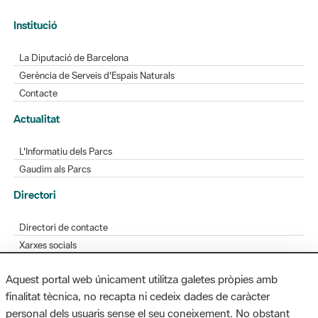
La Diputació de Barcelona
Gerència de Serveis d'Espais Naturals
Contacte
Actualitat
L'Informatiu dels Parcs
Gaudim als Parcs
Directori
Directori de contacte
Xarxes socials
Aplicacions mòbils
Bústia de suggeriments
Opineu sobre els parcs
Aquest portal web únicament utilitza galetes pròpies amb
finalitat tècnica, no recapta ni cedeix dades de caràcter
personal dels usuaris sense el seu coneixement. No obstant
MAPA WEB
AVÍS LEGAL
ACCESSIBILITAT