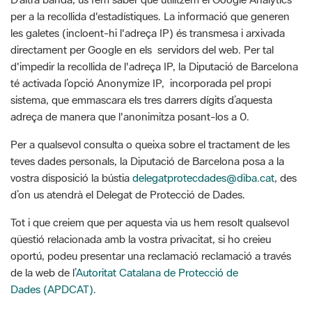
per a la recollida d'estadístiques. La informació que generen
les galetes (incloent-hi l'adreça IP) és transmesa i arxivada
directament per Google en els servidors del web. Per tal
d'impedir la recollida de l'adreça IP, la Diputació de Barcelona
té activada l’opció Anonymize IP, incorporada pel propi
sistema, que emmascara els tres darrers dígits d’aquesta
adreça de manera que l'anonimitza posant-los a 0.
Per a qualsevol consulta o queixa sobre el tractament de les
teves dades personals, la Diputació de Barcelona posa a la
vostra disposició la bústia
delegatprotecdades@diba.cat
, des
d’on us atendrà el Delegat de Protecció de Dades.
Tot i que creiem que per aquesta via us hem resolt qualsevol
qüestió relacionada amb la vostra privacitat, si ho creieu
oportú, podeu presentar una reclamació reclamació a través
de la web de l’
Autoritat Catalana de Protecció de
Dades (APDCAT).